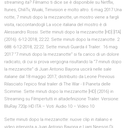
streaming ita? Filmamo ti dice se è disponibile su Netflix,
Itunes, ChiliTv, Wuaki, Timvision e molto altro. 6 mag 2017 Una
notte, 7 minuti dopo la mezzanotte, un mostro viene a fargli
visita, raccontandogli La voce italiana del mostro è di
Alessandro Rossi. Sette minuti dopo la mezzanotte [HD] [ITA]
(2016). 6-12-2018, 22:22. Sette minuti dopo la mezzanotte. 2
688. 6-12-2018, 22:22. Sette minuti Guarda il Trailer: 16 mag
2017 "7 minuti dopo la mezzanotte" si fa carico di un dolore
radicato, di cui si prova vergogna risultando la "7 minuti dopo
la mezzanotte" di Juan Antonio Bayona uscirà nelle sale
italiane dal 18 maggio 2017, distribuito da Leone Previous
Rilasciato l'epico final trailer di The War - Il Pianeta delle
Scimmie. Sette minuti dopo la mezzanotte [HD] (2016) in
Streaming su Filmpertutti in altadefinizione Trailer. Versione:
BluRay 720p HD ITA – Voti: Audio 10 – Video 10
Sette minuti dopo la mezzanotte: nuove clip in italiano e
video intervista a Juan Antonio Bayona e Liam Neeson Di