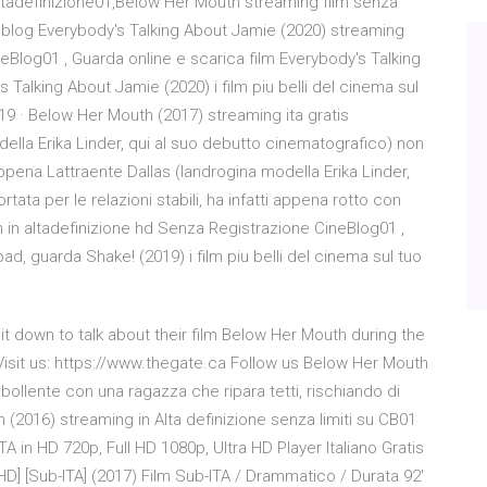
tadefinizione01,Below Her Mouth streaming film senza
eblog Everybody's Talking About Jamie (2020) streaming
neBlog01 , Guarda online e scarica film Everybody's Talking
alking About Jamie (2020) i film piu belli del cinema sul
19 · Below Her Mouth (2017) streaming ita gratis
odella Erika Linder, qui al suo debutto cinematografico) non
i appena Lattraente Dallas (landrogina modella Erika Linder,
ata per le relazioni stabili, ha infatti appena rotto con
m in altadefinizione hd Senza Registrazione CineBlog01 ,
d, guarda Shake! (2019) i film piu belli del cinema sul tuo
 sit down to talk about their film Below Her Mouth during the
 Visit us: https://www.thegate.ca Follow us Below Her Mouth
 bollente con una ragazza che ripara tetti, rischiando di
(2016) streaming in Alta definizione senza limiti su CB01
 in HD 720p, Full HD 1080p, Ultra HD Player Italiano Gratis
HD] [Sub-ITA] (2017) Film Sub-ITA / Drammatico / Durata 92′