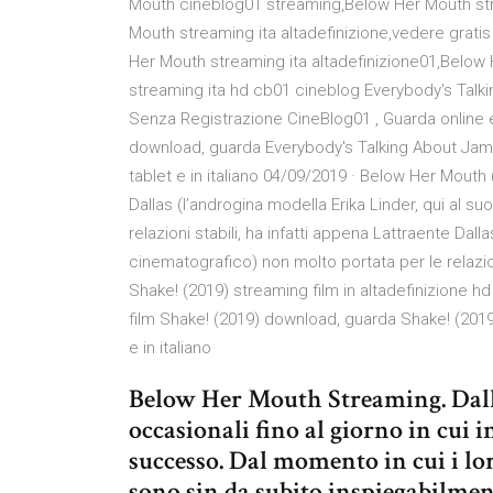
Mouth cineblog01 streaming,Below Her Mouth st
Mouth streaming ita altadefinizione,vedere gra
Her Mouth streaming ita altadefinizione01,Below 
streaming ita hd cb01 cineblog Everybody's Talki
Senza Registrazione CineBlog01 , Guarda online e
download, guarda Everybody's Talking About Jamie
tablet e in italiano 04/09/2019 · Below Her Mouth (
Dallas (l’androgina modella Erika Linder, qui al 
relazioni stabili, ha infatti appena Lattraente Dal
cinematografico) non molto portata per le relazion
Shake! (2019) streaming film in altadefinizione 
film Shake! (2019) download, guarda Shake! (2019)
e in italiano
Below Her Mouth Streaming. Dallas
occasionali fino al giorno in cui 
successo. Dal momento in cui i lor
sono sin da subito inspiegabilmente