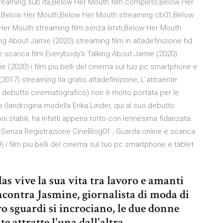
reaming sub ita,Below Her Mouth film completo,Below Her
tis Below Her Mouth,Below Her Mouth streaming cb01,Below
Her Mouth streaming film senza limiti,Below Her Mouth
ng About Jamie (2020) streaming film in altadefinizione hd
 scarica film Everybody's Talking About Jamie (2020)
 (2020) i film piu belli del cinema sul tuo pc smartphone e
2017) streaming ita gratis altadefinizione, L’attraente
suo debutto cinematografico) non è molto portata per le
las (landrogina modella Erika Linder, qui al suo debutto
i stabili, ha infatti appena rotto con lennesima fidanzata.
hd Senza Registrazione CineBlog01 , Guarda online e scarica
 i film piu belli del cinema sul tuo pc smartphone e tablet
 vive la sua vita tra lavoro e amanti
incontra Jasmine, giornalista di moda di
o sguardi si incrociano, le due donne
 attratte l'una dall'altra.