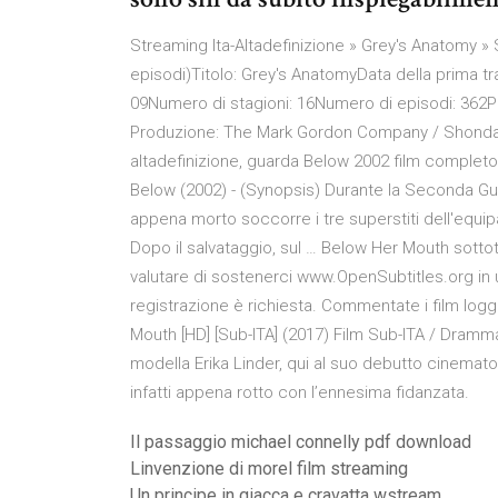
Streaming Ita-Altadefinizione » Grey's Anatomy » 
episodi)Titolo: Grey's AnatomyData della prima tr
09Numero di stagioni: 16Numero di episodi: 362Pa
Produzione: The Mark Gordon Company / ShondaL
altadefinizione, guarda Below 2002 film completo 
Below (2002) - (Synopsis) Durante la Seconda G
appena morto soccorre i tre superstiti dell'equip
Dopo il salvataggio, sul … Below Her Mouth sottoti
valutare di sostenerci www.OpenSubtitles.org in 
registrazione è richiesta. Commentate i film lo
Mouth [HD] [Sub-ITA] (2017) Film Sub-ITA / Dramma
modella Erika Linder, qui al suo debutto cinematog
infatti appena rotto con l’ennesima fidanzata.
Il passaggio michael connelly pdf download
Linvenzione di morel film streaming
Un principe in giacca e cravatta wstream