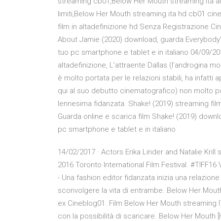
streaming cb01,Below Her Mouth streaming ita al
limiti,Below Her Mouth streaming ita hd cb01 cin
film in altadefinizione hd Senza Registrazione Ci
About Jamie (2020) download, guarda Everybody's T
tuo pc smartphone e tablet e in italiano 04/09/20
altadefinizione, L’attraente Dallas (l’androgina m
è molto portata per le relazioni stabili, ha infatt
qui al suo debutto cinematografico) non molto port
lennesima fidanzata. Shake! (2019) streaming fil
Guarda online e scarica film Shake! (2019) downloa
pc smartphone e tablet e in italiano
14/02/2017 · Actors Erika Linder and Natalie Krill
2016 Toronto International Film Festival. #TIFF16
- Una fashion editor fidanzata inizia una relazione
sconvolgere la vita di entrambe. Below Her Mouth 
ex Cineblog01. Film Below Her Mouth streaming ITA
con la possibilità di scaricare. Below Her Mouth [