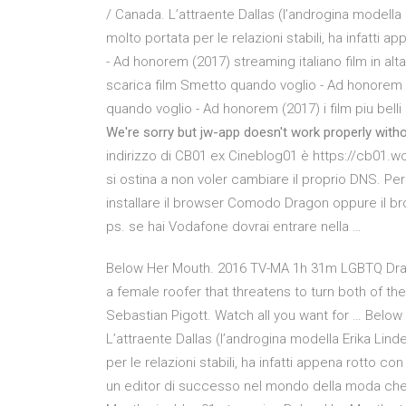
/ Canada. L’attraente Dallas (l’androgina modella
molto portata per le relazioni stabili, ha infatti
- Ad honorem (2017) streaming italiano film in al
scarica film Smetto quando voglio - Ad honorem
quando voglio - Ad honorem (2017) i film piu belli
We're sorry but jw-app doesn't work properly witho
indirizzo di CB01 ex Cineblog01 è https://cb01
si ostina a non voler cambiare il proprio DNS. Per 
installare il browser Comodo Dragon oppure il br
ps. se hai Vodafone dovrai entrare nella …
Below Her Mouth. 2016 TV-MA 1h 31m LGBTQ Drama
a female roofer that threatens to turn both of their
Sebastian Pigott. Watch all you want for … Below 
L’attraente Dallas (l’androgina modella Erika Lin
per le relazioni stabili, ha infatti appena rotto co
un editor di successo nel mondo della moda che 