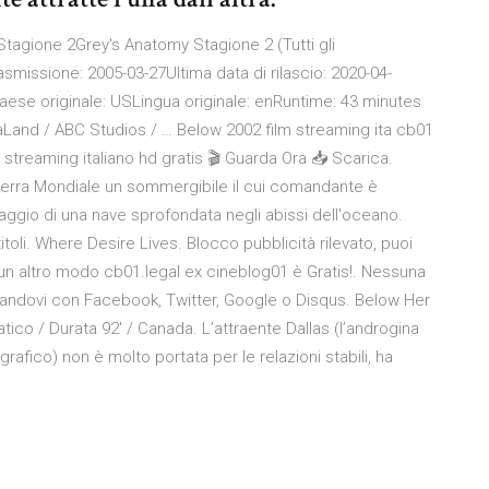
Stagione 2Grey's Anatomy Stagione 2 (Tutti gli
asmissione: 2005-03-27Ultima data di rilascio: 2020-04-
ese originale: USLingua originale: enRuntime: 43 minutes
and / ABC Studios / … Below 2002 film streaming ita cb01
streaming italiano hd gratis 🎬 Guarda Ora 📥 Scarica.
uerra Mondiale un sommergibile il cui comandante è
aggio di una nave sprofondata negli abissi dell'oceano.
toli. Where Desire Lives. Blocco pubblicità rilevato, puoi
un altro modo cb01.legal ex cineblog01 è Gratis!. Nessuna
ggandovi con Facebook, Twitter, Google o Disqus. Below Her
tico / Durata 92′ / Canada. L’attraente Dallas (l’androgina
rafico) non è molto portata per le relazioni stabili, ha