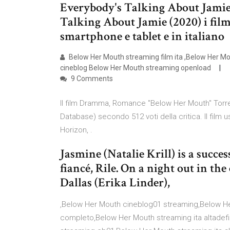
Everybody's Talking About Jamie
Talking About Jamie (2020) i film 
smartphone e tablet e in italiano
Below Her Mouth streaming film ita ,Below Her M
cineblog Below Her Mouth streaming openload
9 Comments
Il film Dramma, Romance "Below Her Mouth" Torren
Database) secondo 512 voti della critica. Il film u
Horizon, .
Jasmine (Natalie Krill) is a succe
fiancé, Rile. On a night out in the
Dallas (Erika Linder),
,Below Her Mouth cineblog01 streaming,Below He
completo,Below Her Mouth streaming ita altadef