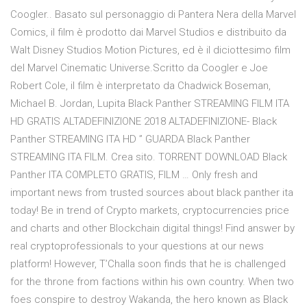
Coogler.. Basato sul personaggio di Pantera Nera della Marvel
Comics, il film è prodotto dai Marvel Studios e distribuito da
Walt Disney Studios Motion Pictures, ed è il diciottesimo film
del Marvel Cinematic Universe.Scritto da Coogler e Joe
Robert Cole, il film è interpretato da Chadwick Boseman,
Michael B. Jordan, Lupita Black Panther STREAMING FILM ITA
HD GRATIS ALTADEFINIZIONE 2018 ALTADEFINIZIONE- Black
Panther STREAMING ITA HD ” GUARDA Black Panther
STREAMING ITA FILM. Crea sito. TORRENT DOWNLOAD Black
Panther ITA COMPLETO GRATIS, FILM … Only fresh and
important news from trusted sources about black panther ita
today! Be in trend of Crypto markets, cryptocurrencies price
and charts and other Blockchain digital things! Find answer by
real cryptoprofessionals to your questions at our news
platform! However, T’Challa soon finds that he is challenged
for the throne from factions within his own country. When two
foes conspire to destroy Wakanda, the hero known as Black