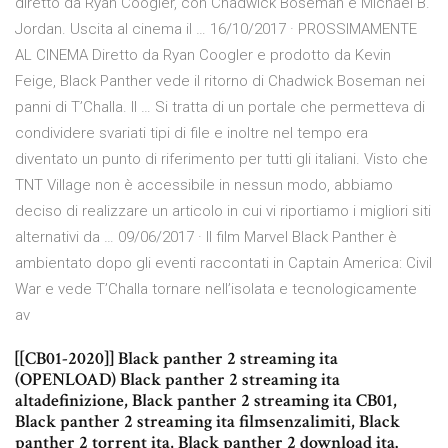
diretto da Ryan Coogler, con Chadwick Boseman e Michael B.
Jordan. Uscita al cinema il … 16/10/2017 · PROSSIMAMENTE
AL CINEMA Diretto da Ryan Coogler e prodotto da Kevin
Feige, Black Panther vede il ritorno di Chadwick Boseman nei
panni di T’Challa. Il … Si tratta di un portale che permetteva di
condividere svariati tipi di file e inoltre nel tempo era
diventato un punto di riferimento per tutti gli italiani. Visto che
TNT Village non è accessibile in nessun modo, abbiamo
deciso di realizzare un articolo in cui vi riportiamo i migliori siti
alternativi da … 09/06/2017 · Il film Marvel Black Panther è
ambientato dopo gli eventi raccontati in Captain America: Civil
War e vede T’Challa tornare nell’isolata e tecnologicamente
av
[[CB01-2020]] Black panther 2 streaming ita
(OPENLOAD) Black panther 2 streaming ita
altadefinizione, Black panther 2 streaming ita CB01,
Black panther 2 streaming ita filmsenzalimiti, Black
panther 2 torrent ita, Black panther 2 download ita.