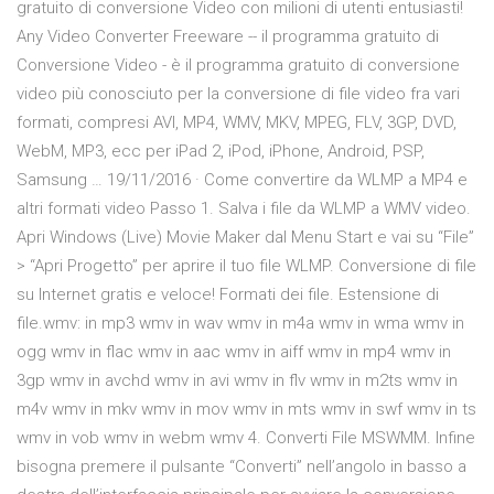
gratuito di conversione Video con milioni di utenti entusiasti!
Any Video Converter Freeware -- il programma gratuito di
Conversione Video - è il programma gratuito di conversione
video più conosciuto per la conversione di file video fra vari
formati, compresi AVI, MP4, WMV, MKV, MPEG, FLV, 3GP, DVD,
WebM, MP3, ecc per iPad 2, iPod, iPhone, Android, PSP,
Samsung … 19/11/2016 · Come convertire da WLMP a MP4 e
altri formati video Passo 1. Salva i file da WLMP a WMV video.
Apri Windows (Live) Movie Maker dal Menu Start e vai su “File”
> “Apri Progetto” per aprire il tuo file WLMP. Conversione di file
su Internet gratis e veloce! Formati dei file. Estensione di
file.wmv: in mp3 wmv in wav wmv in m4a wmv in wma wmv in
ogg wmv in flac wmv in aac wmv in aiff wmv in mp4 wmv in
3gp wmv in avchd wmv in avi wmv in flv wmv in m2ts wmv in
m4v wmv in mkv wmv in mov wmv in mts wmv in swf wmv in ts
wmv in vob wmv in webm wmv 4. Converti File MSWMM. Infine
bisogna premere il pulsante “Converti” nell’angolo in basso a