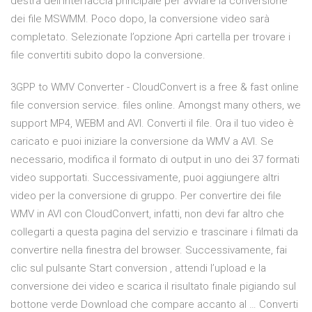
destra dell’interfaccia principale per avviare la conversione
dei file MSWMM. Poco dopo, la conversione video sarà
completato. Selezionate l’opzione Apri cartella per trovare i
file convertiti subito dopo la conversione.
3GPP to WMV Converter - CloudConvert is a free & fast online
file conversion service. files online. Amongst many others, we
support MP4, WEBM and AVI. Converti il file. Ora il tuo video è
caricato e puoi iniziare la conversione da WMV a AVI. Se
necessario, modifica il formato di output in uno dei 37 formati
video supportati. Successivamente, puoi aggiungere altri
video per la conversione di gruppo. Per convertire dei file
WMV in AVI con CloudConvert, infatti, non devi far altro che
collegarti a questa pagina del servizio e trascinare i filmati da
convertire nella finestra del browser. Successivamente, fai
clic sul pulsante Start conversion , attendi l’upload e la
conversione dei video e scarica il risultato finale pigiando sul
bottone verde Download che compare accanto al … Converti