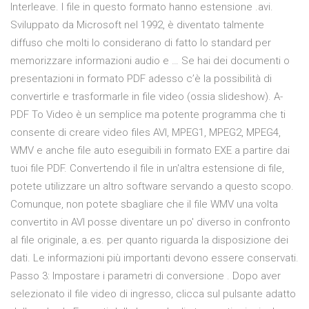
Interleave. I file in questo formato hanno estensione .avi.
Sviluppato da Microsoft nel 1992, è diventato talmente
diffuso che molti lo considerano di fatto lo standard per
memorizzare informazioni audio e … Se hai dei documenti o
presentazioni in formato PDF adesso c’è la possibilità di
convertirle e trasformarle in file video (ossia slideshow). A-
PDF To Video è un semplice ma potente programma che ti
consente di creare video files AVI, MPEG1, MPEG2, MPEG4,
WMV e anche file auto eseguibili in formato EXE a partire dai
tuoi file PDF. Convertendo il file in un'altra estensione di file,
potete utilizzare un altro software servando a questo scopo.
Comunque, non potete sbagliare che il file WMV una volta
convertito in AVI posse diventare un po' diverso in confronto
al file originale, a.es. per quanto riguarda la disposizione dei
dati. Le informazioni più importanti devono essere conservati.
Passo 3: Impostare i parametri di conversione . Dopo aver
selezionato il file video di ingresso, clicca sul pulsante adatto