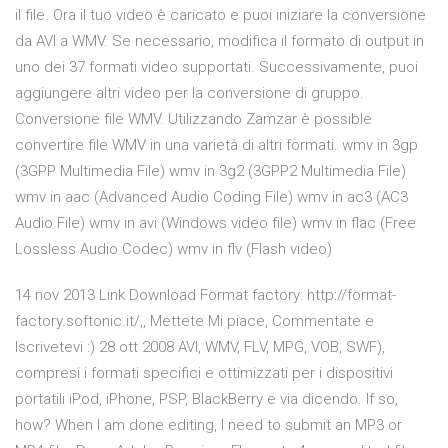
il file. Ora il tuo video è caricato e puoi iniziare la conversione
da AVI a WMV. Se necessario, modifica il formato di output in
uno dei 37 formati video supportati. Successivamente, puoi
aggiungere altri video per la conversione di gruppo.
Conversione file WMV. Utilizzando Zamzar è possible
convertire file WMV in una varietà di altri formati. wmv in 3gp
(3GPP Multimedia File) wmv in 3g2 (3GPP2 Multimedia File)
wmv in aac (Advanced Audio Coding File) wmv in ac3 (AC3
Audio File) wmv in avi (Windows video file) wmv in flac (Free
Lossless Audio Codec) wmv in flv (Flash video)
14 nov 2013 Link Download Format factory: http://format-
factory.softonic.it/,, Mettete Mi piace, Commentate e
Iscrivetevi :) 28 ott 2008 AVI, WMV, FLV, MPG, VOB, SWF),
compresi i formati specifici e ottimizzati per i dispositivi
portatili iPod, iPhone, PSP, BlackBerry e via dicendo. If so,
how? When I am done editing, I need to submit an MP3 or