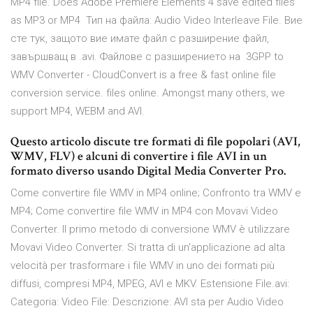
MP4 file. Does Adobe Premiere Elements 4 save edited files
as MP3 or MP4 Тип на файла: Audio Video Interleave File. Вие
сте тук, защото вие имате файл с разширение файл,
завършващ в .avi. Файлове с разширението на 3GPP to
WMV Converter - CloudConvert is a free & fast online file
conversion service. files online. Amongst many others, we
support MP4, WEBM and AVI.
Questo articolo discute tre formati di file popolari (AVI,
WMV, FLV) e alcuni di convertire i file AVI in un
formato diverso usando Digital Media Converter Pro.
Come convertire file WMV in MP4 online; Confronto tra WMV e
MP4; Come convertire file WMV in MP4 con Movavi Video
Converter. Il primo metodo di conversione WMV è utilizzare
Movavi Video Converter. Si tratta di un'applicazione ad alta
velocità per trasformare i file WMV in uno dei formati più
diffusi, compresi MP4, MPEG, AVI e MKV. Estensione File.avi:
Categoria: Video File: Descrizione: AVI sta per Audio Video