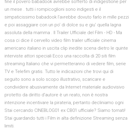
fine il povero babadook avrebbe sofferto di indigestione per
un mese . tutti i rompicoglioni sono indigesti e il
simpaticissimo babadook l’avrebbe dovuto farlo in mille pezzi
e poi assaggiare con un po’ di dolce su e giu’ quella lagna
assoluta della mamma . Il Trailer Ufficiale del Film - HD - Ma
cosa ci dice il cervello video film trailer ufficiale cinema
americano italiano in uscita clip inedite scena dietro le quinte
interviste attori speciali Ecco una raccolta di 20 siti film
streaming Italiano che vi permetteranno di vedere film, serie
TV e Telefim gratis. Tutto le indicazioni che trovi qui di
seguito sono a solo scopo illustrativo, scaricare e
condividere abusivamente da Internet materiale audiovisivo
protetto da diritto d’autore è un reato, non è nostra
intenzione incentivare la pirateria, pertanto decliniamo ogni
Stai cercando CINEBLOG01 ex CB01 ufficiale? Siamo tornati!
Stai guardando tutti i Film in alta definizione Streaming senza
limiti.