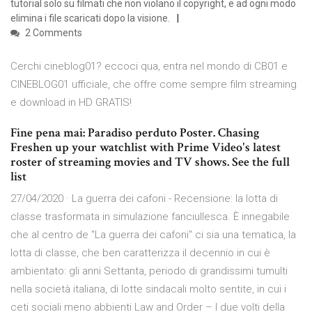
tutorial solo su filmati che non violano il copyright, e ad ogni modo
elimina i file scaricati dopo la visione.
2 Comments
Cerchi cineblog01? eccoci qua, entra nel mondo di CB01 e
CINEBLOG01 ufficiale, che offre come sempre film streaming
e download in HD GRATIS!
Fine pena mai: Paradiso perduto Poster. Chasing
Freshen up your watchlist with Prime Video's latest
roster of streaming movies and TV shows. See the full
list
27/04/2020 · La guerra dei cafoni - Recensione: la lotta di
classe trasformata in simulazione fanciullesca. È innegabile
che al centro de "La guerra dei cafoni" ci sia una tematica, la
lotta di classe, che ben caratterizza il decennio in cui è
ambientato: gli anni Settanta, periodo di grandissimi tumulti
nella società italiana, di lotte sindacali molto sentite, in cui i
ceti sociali meno abbienti Law and Order – I due volti della