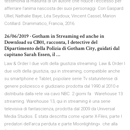
testimonia la maturità di un autore che riduce l'eccesso per
afferrare l'anima nascosta dei suoi personaggi. Con Gaspard
Ulliel, Nathalie Baye, Léa Seydoux, Vincent Cassel, Marion
Cotillard. Drammatico, Francia, 2016.
26/06/2019 · Gotham in Streaming ed anche in
Download su CB01, racconta, I detective del
Dipartimento della Polizia di Gotham City, guidati dal
capitano Sarah Essen, il …
Law & Order I due volti della giustizia streaming. Law & Order I
due volti della giustizia, qui in streaming, compatibile anche
su smartphone e Tablet, popolare serie Tv statunitense di
genere poliziesco e giudiziario prodotta dal 1990 al 2010 e
distribuita dalla rete via cavo NBC. 2 giorni fa · Warehouse 13
streaming. Warehouse 13, qui in streaming è una serie
televisiva di fantascienza, prodotta dal 2009 da Universal
Media Studios. È stata descritta come «parte X-Files, parte I
predatori dell’arca perduta e parte Moonlighting». che alla