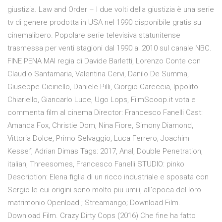
giustizia. Law and Order – I due volti della giustizia è una serie
tv di genere prodotta in USA nel 1990 disponibile gratis su
cinemalibero. Popolare serie televisiva statunitense
trasmessa per venti stagioni dal 1990 al 2010 sul canale NBC.
FINE PENA MAI regia di Davide Barletti, Lorenzo Conte con
Claudio Santamaria, Valentina Cervi, Danilo De Summa,
Giuseppe Ciciriello, Daniele Pilli, Giorgio Careccia, Ippolito
Chiariello, Giancarlo Luce, Ugo Lops, FilmScoop.it vota e
commenta film al cinema Director: Francesco Fanelli Cast:
Amanda Fox, Christie Dom, Nina Fiore, Simony Diamond,
Vittoria Dolce, Primo Selvaggio, Luca Ferrero, Joachim
Kessef, Adrian Dimas Tags: 2017, Anal, Double Penetration,
italian, Threesomes, Francesco Fanelli STUDIO: pinko
Description: Elena figlia di un ricco industriale e sposata con
Sergio le cui origini sono molto piu umili, all’epoca del loro
matrimonio Openload ; Streamango; Download Film.
Download Film. Crazy Dirty Cops (2016) Che fine ha fatto