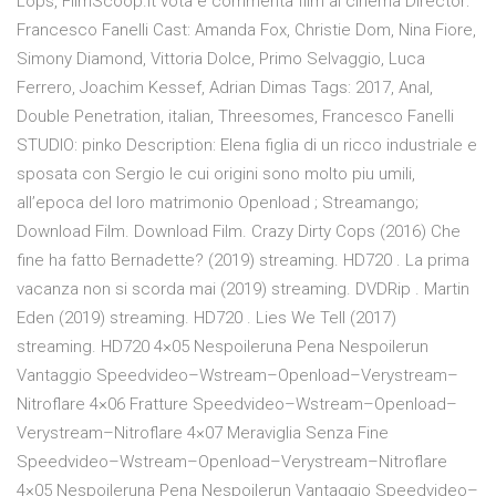
Lops, FilmScoop.it vota e commenta film al cinema Director:
Francesco Fanelli Cast: Amanda Fox, Christie Dom, Nina Fiore,
Simony Diamond, Vittoria Dolce, Primo Selvaggio, Luca
Ferrero, Joachim Kessef, Adrian Dimas Tags: 2017, Anal,
Double Penetration, italian, Threesomes, Francesco Fanelli
STUDIO: pinko Description: Elena figlia di un ricco industriale e
sposata con Sergio le cui origini sono molto piu umili,
all’epoca del loro matrimonio Openload ; Streamango;
Download Film. Download Film. Crazy Dirty Cops (2016) Che
fine ha fatto Bernadette? (2019) streaming. HD720 . La prima
vacanza non si scorda mai (2019) streaming. DVDRip . Martin
Eden (2019) streaming. HD720 . Lies We Tell (2017)
streaming. HD720 4×05 Nespoileruna Pena Nespoilerun
Vantaggio Speedvideo–Wstream–Openload–Verystream–
Nitroflare 4×06 Fratture Speedvideo–Wstream–Openload–
Verystream–Nitroflare 4×07 Meraviglia Senza Fine
Speedvideo–Wstream–Openload–Verystream–Nitroflare
4×05 Nespoileruna Pena Nespoilerun Vantaggio Speedvideo–