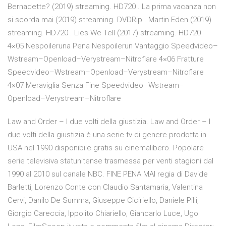
Bernadette? (2019) streaming. HD720 . La prima vacanza non
si scorda mai (2019) streaming. DVDRip . Martin Eden (2019)
streaming. HD720 . Lies We Tell (2017) streaming. HD720
4×05 Nespoileruna Pena Nespoilerun Vantaggio Speedvideo–
Wstream–Openload–Verystream–Nitroflare 4×06 Fratture
Speedvideo–Wstream–Openload–Verystream–Nitroflare
4×07 Meraviglia Senza Fine Speedvideo–Wstream–
Openload–Verystream–Nitroflare
Law and Order – I due volti della giustizia. Law and Order – I
due volti della giustizia è una serie tv di genere prodotta in
USA nel 1990 disponibile gratis su cinemalibero. Popolare
serie televisiva statunitense trasmessa per venti stagioni dal
1990 al 2010 sul canale NBC. FINE PENA MAI regia di Davide
Barletti, Lorenzo Conte con Claudio Santamaria, Valentina
Cervi, Danilo De Summa, Giuseppe Ciciriello, Daniele Pilli,
Giorgio Careccia, Ippolito Chiariello, Giancarlo Luce, Ugo