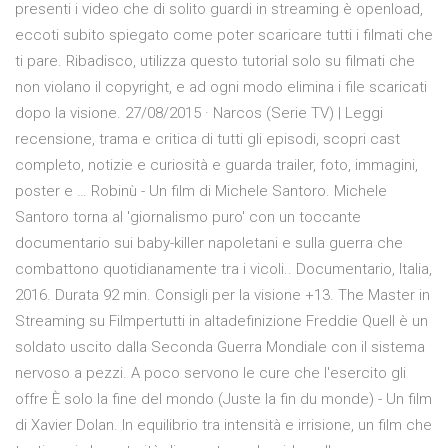
presenti i video che di solito guardi in streaming è openload,
eccoti subito spiegato come poter scaricare tutti i filmati che
ti pare. Ribadisco, utilizza questo tutorial solo su filmati che
non violano il copyright, e ad ogni modo elimina i file scaricati
dopo la visione. 27/08/2015 · Narcos (Serie TV) | Leggi
recensione, trama e critica di tutti gli episodi, scopri cast
completo, notizie e curiosità e guarda trailer, foto, immagini,
poster e … Robinù - Un film di Michele Santoro. Michele
Santoro torna al 'giornalismo puro' con un toccante
documentario sui baby-killer napoletani e sulla guerra che
combattono quotidianamente tra i vicoli.. Documentario, Italia,
2016. Durata 92 min. Consigli per la visione +13. The Master in
Streaming su Filmpertutti in altadefinizione Freddie Quell è un
soldato uscito dalla Seconda Guerra Mondiale con il sistema
nervoso a pezzi. A poco servono le cure che l'esercito gli
offre È solo la fine del mondo (Juste la fin du monde) - Un film
di Xavier Dolan. In equilibrio tra intensità e irrisione, un film che