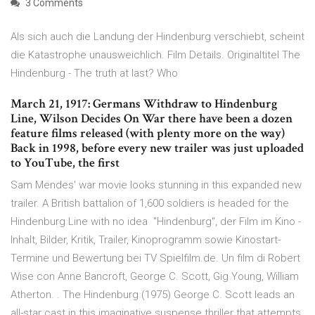
3 Comments
Als sich auch die Landung der Hindenburg verschiebt, scheint
die Katastrophe unausweichlich. Film Details. Originaltitel The
Hindenburg - The truth at last? Who
March 21, 1917: Germans Withdraw to Hindenburg
Line, Wilson Decides On War there have been a dozen
feature films released (with plenty more on the way)
Back in 1998, before every new trailer was just uploaded
to YouTube, the first
Sam Mendes' war movie looks stunning in this expanded new
trailer. A British battalion of 1,600 soldiers is headed for the
Hindenburg Line with no idea "Hindenburg", der Film im Kino -
Inhalt, Bilder, Kritik, Trailer, Kinoprogramm sowie Kinostart-
Termine und Bewertung bei TV Spielfilm.de. Un film di Robert
Wise con Anne Bancroft, George C. Scott, Gig Young, William
Atherton. . The Hindenburg (1975) George C. Scott leads an
all-star cast in this imaginative suspense thriller that attempts