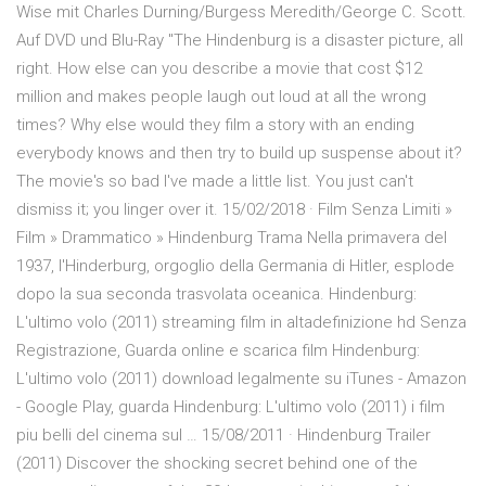
Wise mit Charles Durning/Burgess Meredith/George C. Scott.
Auf DVD und Blu-Ray "The Hindenburg is a disaster picture, all
right. How else can you describe a movie that cost $12
million and makes people laugh out loud at all the wrong
times? Why else would they film a story with an ending
everybody knows and then try to build up suspense about it?
The movie's so bad I've made a little list. You just can't
dismiss it; you linger over it. 15/02/2018 · Film Senza Limiti »
Film » Drammatico » Hindenburg Trama Nella primavera del
1937, l'Hinderburg, orgoglio della Germania di Hitler, esplode
dopo la sua seconda trasvolata oceanica. Hindenburg:
L'ultimo volo (2011) streaming film in altadefinizione hd Senza
Registrazione, Guarda online e scarica film Hindenburg:
L'ultimo volo (2011) download legalmente su iTunes - Amazon
- Google Play, guarda Hindenburg: L'ultimo volo (2011) i film
piu belli del cinema sul … 15/08/2011 · Hindenburg Trailer
(2011) Discover the shocking secret behind one of the