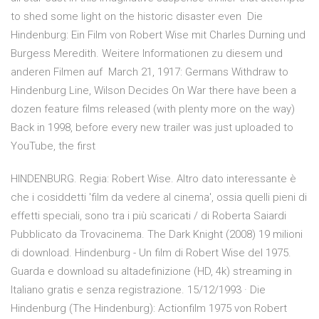
to shed some light on the historic disaster even Die
Hindenburg: Ein Film von Robert Wise mit Charles Durning und
Burgess Meredith. Weitere Informationen zu diesem und
anderen Filmen auf March 21, 1917: Germans Withdraw to
Hindenburg Line, Wilson Decides On War there have been a
dozen feature films released (with plenty more on the way)
Back in 1998, before every new trailer was just uploaded to
YouTube, the first
HINDENBURG. Regia: Robert Wise. Altro dato interessante è
che i cosiddetti 'film da vedere al cinema', ossia quelli pieni di
effetti speciali, sono tra i più scaricati / di Roberta Saiardi
Pubblicato da Trovacinema. The Dark Knight (2008) 19 milioni
di download. Hindenburg - Un film di Robert Wise del 1975.
Guarda e download su altadefinizione (HD, 4k) streaming in
Italiano gratis e senza registrazione. 15/12/1993 · Die
Hindenburg (The Hindenburg): Actionfilm 1975 von Robert