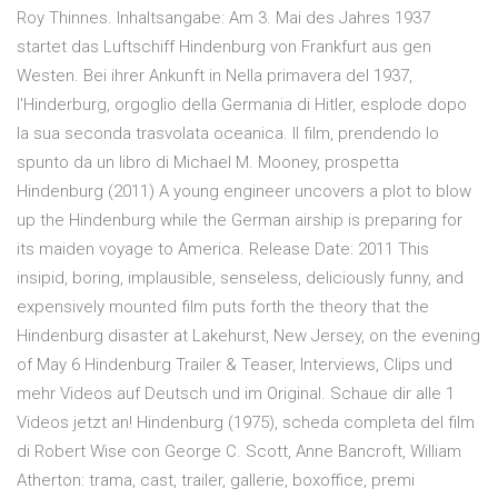
Roy Thinnes. Inhaltsangabe: Am 3. Mai des Jahres 1937
startet das Luftschiff Hindenburg von Frankfurt aus gen
Westen. Bei ihrer Ankunft in Nella primavera del 1937,
l'Hinderburg, orgoglio della Germania di Hitler, esplode dopo
la sua seconda trasvolata oceanica. Il film, prendendo lo
spunto da un libro di Michael M. Mooney, prospetta
Hindenburg (2011) A young engineer uncovers a plot to blow
up the Hindenburg while the German airship is preparing for
its maiden voyage to America. Release Date: 2011 This
insipid, boring, implausible, senseless, deliciously funny, and
expensively mounted film puts forth the theory that the
Hindenburg disaster at Lakehurst, New Jersey, on the evening
of May 6 Hindenburg Trailer & Teaser, Interviews, Clips und
mehr Videos auf Deutsch und im Original. Schaue dir alle 1
Videos jetzt an! Hindenburg (1975), scheda completa del film
di Robert Wise con George C. Scott, Anne Bancroft, William
Atherton: trama, cast, trailer, gallerie, boxoffice, premi