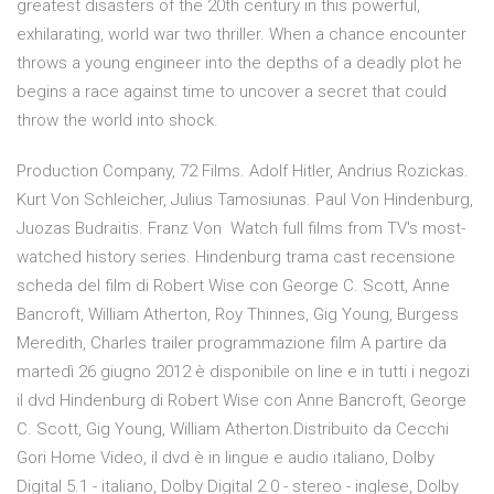
greatest disasters of the 20th century in this powerful,
exhilarating, world war two thriller. When a chance encounter
throws a young engineer into the depths of a deadly plot he
begins a race against time to uncover a secret that could
throw the world into shock.
Production Company, 72 Films. Adolf Hitler, Andrius Rozickas.
Kurt Von Schleicher, Julius Tamosiunas. Paul Von Hindenburg,
Juozas Budraitis. Franz Von Watch full films from TV's most-
watched history series. Hindenburg trama cast recensione
scheda del film di Robert Wise con George C. Scott, Anne
Bancroft, William Atherton, Roy Thinnes, Gig Young, Burgess
Meredith, Charles trailer programmazione film A partire da
martedì 26 giugno 2012 è disponibile on line e in tutti i negozi
il dvd Hindenburg di Robert Wise con Anne Bancroft, George
C. Scott, Gig Young, William Atherton.Distribuito da Cecchi
Gori Home Video, il dvd è in lingue e audio italiano, Dolby
Digital 5.1 - italiano, Dolby Digital 2.0 - stereo - inglese, Dolby