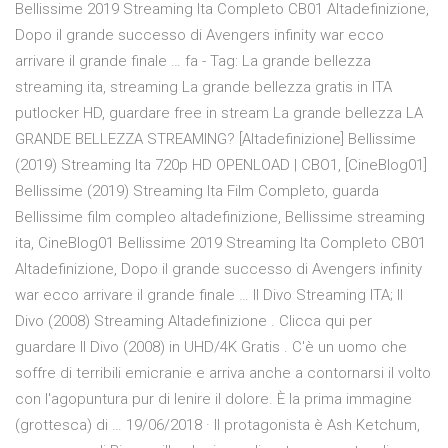
Bellissime 2019 Streaming Ita Completo CB01 Altadefinizione,
Dopo il grande successo di Avengers infinity war ecco
arrivare il grande finale … fa - Tag: La grande bellezza
streaming ita, streaming La grande bellezza gratis in ITA
putlocker HD, guardare free in stream La grande bellezza LA
GRANDE BELLEZZA STREAMING? [Altadefinizione] Bellissime
(2019) Streaming Ita 720p HD OPENLOAD | CBO1, [CineBlog01]
Bellissime (2019) Streaming Ita Film Completo, guarda
Bellissime film compleo altadefinizione, Bellissime streaming
ita, CineBlog01 Bellissime 2019 Streaming Ita Completo CB01
Altadefinizione, Dopo il grande successo di Avengers infinity
war ecco arrivare il grande finale … Il Divo Streaming ITA; Il
Divo (2008) Streaming Altadefinizione . Clicca qui per
guardare Il Divo (2008) in UHD/4K Gratis . C'è un uomo che
soffre di terribili emicranie e arriva anche a contornarsi il volto
con l'agopuntura pur di lenire il dolore. È la prima immagine
(grottesca) di … 19/06/2018 · Il protagonista è Ash Ketchum,