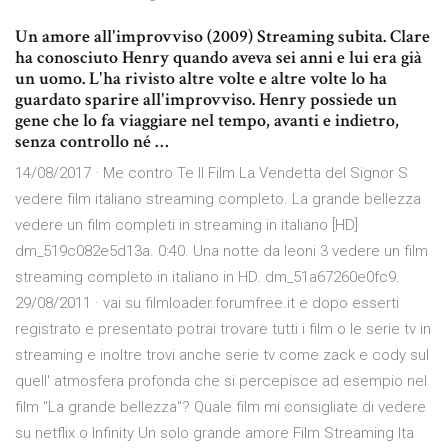
Un amore all'improvviso (2009) Streaming subita. Clare
ha conosciuto Henry quando aveva sei anni e lui era già
un uomo. L'ha rivisto altre volte e altre volte lo ha
guardato sparire all'improvviso. Henry possiede un
gene che lo fa viaggiare nel tempo, avanti e indietro,
senza controllo né …
14/08/2017 · Me contro Te Il Film La Vendetta del Signor S
vedere film italiano streaming completo. La grande bellezza
vedere un film completi in streaming in italiano [HD]
dm_519c082e5d13a. 0:40. Una notte da leoni 3 vedere un film
streaming completo in italiano in HD. dm_51a67260e0fc9.
29/08/2011 · vai su filmloader.forumfree.it e dopo esserti
registrato e presentato potrai trovare tutti i film o le serie tv in
streaming e inoltre trovi anche serie tv come zack e cody sul
quell' atmosfera profonda che si percepisce ad esempio nel
film "La grande bellezza"? Quale film mi consigliate di vedere
su netflix o Infinity Un solo grande amore Film Streaming Ita