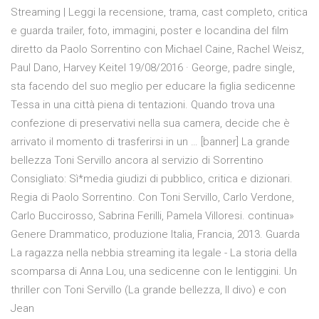
Streaming | Leggi la recensione, trama, cast completo, critica
e guarda trailer, foto, immagini, poster e locandina del film
diretto da Paolo Sorrentino con Michael Caine, Rachel Weisz,
Paul Dano, Harvey Keitel 19/08/2016 · George, padre single,
sta facendo del suo meglio per educare la figlia sedicenne
Tessa in una città piena di tentazioni. Quando trova una
confezione di preservativi nella sua camera, decide che è
arrivato il momento di trasferirsi in un … [banner] La grande
bellezza Toni Servillo ancora al servizio di Sorrentino
Consigliato: Sì*media giudizi di pubblico, critica e dizionari.
Regia di Paolo Sorrentino. Con Toni Servillo, Carlo Verdone,
Carlo Buccirosso, Sabrina Ferilli, Pamela Villoresi. continua»
Genere Drammatico, produzione Italia, Francia, 2013. Guarda
La ragazza nella nebbia streaming ita legale - La storia della
scomparsa di Anna Lou, una sedicenne con le lentiggini. Un
thriller con Toni Servillo (La grande bellezza, Il divo) e con
Jean