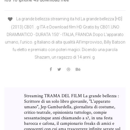
La grande bellezza streaming ita hd La grande bellezza [HD]
(2013) CB01 . g ITA e Download film HD Gratis by CB01.UNO
DRAMMATICO - DURATA 150' - ITALIA, FRANCIA Dopo L'apparato
umano, l'unico. g Italiano di alta qualità All'improvviso, Billy Batson
fu eletto e premiato con poteri magici. Dicendo una parola
Shazam, un ragazzo di 14 anni. g.
Streaming TRAMA DEL FILM La grande bellezza :
Scrittore di un solo libro giovanile, "L'apparato
umano", Jep Gambardella, giornalista di costume,
critico teatrale, opinionista tuttologo, compie
sessantacinque anni chiamando a s?, in una festa
barocca e cafona, il campionario freaks di amici e
conoscenti con cui ama trascorrere infinite serate sul