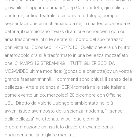
giovanile, “L’apparato umano”, Jep Gambardella, giornalista di
costume, critico teatrale, opinionista tuttologo, compie
sessantacinque anni chiamando a sé, in una festa barocca e
cafona, il campionario freaks di amici e conoscenti con cui
ama trascorrere infinite serate sul bordo del suo terrazzo
con vista sul Colosseo. 14/07/2010 · Quello che era un brutto
anatroccolo ora si è trasformato in una bellezza mozzafiato
che, CHAMPS 12 STREAMING – TUTTI GLI EPISODI DA
MEGAVIDEO ultima modifica: (gonzalo e charlotte)by un vostra
grande faaaaannnnnn!!!!! I commenti sono chiusi. Il senso della
bellezza - Arte e scienza al CERN tornerà nelle sale italiane,
come evento unico, mercoledì 20 dicembre con Officine
UBU. Diretto da Valerio Jalongo e ambientato nel più
avveniristico avamposto della scienza moderna, "Il senso
della bellezza" ha ottenuto in soli due giorni di
programmazione un risultato davvero rilevante per un
documentario: la migliore media …