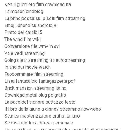
Ken il guerriero film download ita
I simpson cineblog
La principessa sul piselli film streaming
Emoji iphone su android 9
Pirato dei caraibi 5
The wind film wiki
Conversione file wmv in avi
Va e vedi streaming
Going clear streaming ita eurostreaming
In and out movie watch
Fuocoammare film streaming
Lista fantacalcio fantagazzetta pdf
Brick mansion streaming ita hd
Download metal slug pc gratis
La pace del signore buttazzo testo
Il libro della giungla disney streaming nowvideo
Scarica masterizzatore gratis italiano
Scossa elettrica difesa personale
La casa dei ragazzi speciali streaming ita altadefinizione