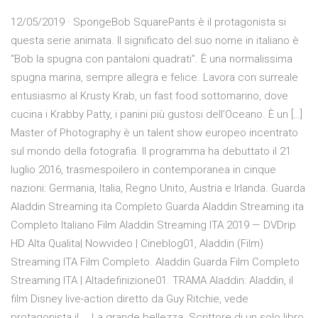
12/05/2019 · SpongeBob SquarePants è il protagonista si
questa serie animata. Il significato del suo nome in italiano è
“Bob la spugna con pantaloni quadrati”. È una normalissima
spugna marina, sempre allegra e felice. Lavora con surreale
entusiasmo al Krusty Krab, un fast food sottomarino, dove
cucina i Krabby Patty, i panini più gustosi dell’Oceano. È un […]
Master of Photography è un talent show europeo incentrato
sul mondo della fotografia. Il programma ha debuttato il 21
luglio 2016, trasmespoilero in contemporanea in cinque
nazioni: Germania, Italia, Regno Unito, Austria e Irlanda. Guarda
Aladdin Streaming ita Completo Guarda Aladdin Streaming ita
Completo Italiano Film Aladdin Streaming ITA 2019 — DVDrip
HD Alta Qualita| Nowvideo | Cineblog01, Aladdin (Film)
Streaming ITA Film Completo. Aladdin Guarda Film Completo
Streaming ITA | Altadefinizione01. TRAMA Aladdin: Aladdin, il
film Disney live-action diretto da Guy Ritchie, vede
protagonista il … La grande bellezza. Scrittore di un solo libro